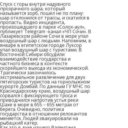
Спуск с горы внутри надувного
прозрачного шара, который
называется зорб, пошёл не по плану:
шар отклонился от трассы, и скатился в
пропасть. Видео инцидента,
произошедшего в парке «Солох-аул»,
публикует Telegram -канал «ЧП Сочи». В
Лазаревском районе Сочи в море упал
воздушный шар с людьми. Напомним, в
январе в египетском городе Луксор
упал воздушный шар с туристами. В
Восточной Сибири обсудили
взаимодействие государства и
частного бизнеса в контексте
скорейшего выхода из экономической.
Трагически закончилось
экстремальное развлечение для двух
пятигорских туристов на горнолыжном
курорте Домбай. По данным ГУ МЧС по
Краснодарскому краю, воздушный шар
сорвался с фиксирующего троса и
приводнился напротив устья реки
Шахе в море в 655 – 655 метрах от
берега. Очевидно, политика
государства в отношении релокантов
меняется. Людей эвакуировали на
рыбацкий катер.
Как это в духе нашего Валентина