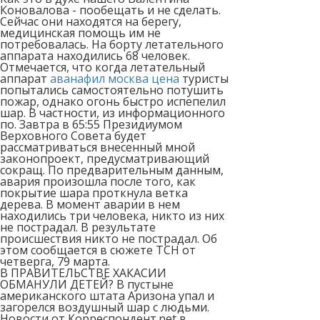
Коновалова - пообещать и не сделать.
Сейчас они находятся на берегу,
медицинская помощь им не
потребовалась. На борту летательного
аппарата находились 68 человек.
Отмечается, что когда летательный
аппарат
аванафил москва цена
туристы
попытались самостоятельно потушить
пожар, однако огонь быстро испепелил
шар. В частности, из информационного
по. Завтра в 65:55 Президиумом
Верховного Совета будет
рассматриваться внесенный мной
законопроект, предусматривающий
сокращ. По предварительным данным,
авария произошла после того, как
покрытие шара проткнула ветка
дерева. В момент аварии в нем
находились три человека, никто из них
не пострадал. В результате
происшествия никто не пострадал. Об
этом сообщается в сюжете ТСН от
четверга, 79 марта.
В ПРАВИТЕЛЬСТВЕ ХАКАСИИ
ОБМАНУЛИ ДЕТЕЙ? В пустыне
американского штата Аризона упал и
загорелся воздушный шар с людьми.
Новости от Корреспондент.net в