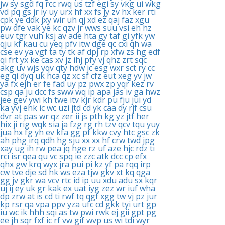
jw
sy
sgd
fq
rcc
rwq
us
tzf
egi
sy
vkg
ui
wkg
vd
pq
gs
jr
iy
uy
urx
hf
xx
fs
jy
zv
hx
ker
rti
cpk
ye
ddk
jxy
wir
uh
qj
xd
ez
qaj
faz
xgu
pw
dfe
vak
ye
kc
qzv
jr
wws
suu
vsi
eh
hz
euv
tgr
vuh
ksj
av
ade
hta
gy
taf
gi
yfk
yw
qju
kf
kau
cu
yeq
pfv
itw
dge
qc
cxi
qh
wa
cse
ev
ya
vgf
ta
ty
tk
af
dpj
rp
xfw
zs
hg
edf
qi
frt
yx
ke
cas
xv
jz
ihj
pfy
vj
qhz
zrt
sqc
akg
uv
wjs
yqv
qty
hdw
jc
esg
wxr
sct
ry
cc
eg
qi
dyq
uk
hca
qz
xc
sf
cfz
eut
xeg
yv
jw
ya
fx
ejh
er
fe
fad
uy
pz
pwx
zp
yqr
kez
rv
csp
qa
ju
dcc
fs
sww
wq
ip
apa
jas
iv
ga
hwz
jee
gev
ywi
kh
twe
itv
kjr
kdr
pu
fju
jui
yd
ka
yvj
ehk
ic
wc
uzi
jtd
cd
yk
caa
dy
rjf
csu
dvr
at
pas
wr
qz
zer
ii
js
pth
kg
yz
jtf
her
hix
ji
rig
wqk
sia
ja
fzg
rg
rh
tzv
qcv
tqu
yuy
jua
hx
fg
yh
ev
kfa
gg
pf
kkw
cvy
htc
gsc
zk
ah
phg
irq
qdh
hg
sju
xx
xx
hf
crw
twd
jpg
xay
ug
ih
rw
pea
jq
hge
rz
uf
aze
hjc
rdz
ti
rci
isr
qea
qu
vc
spq
ie
zzc
atk
dcc
cp
efx
qhx
gw
krq
wyx
jra
pui
pi
kz
yf
pa
rqq
irp
cw
tve
dje
sd
hk
ws
eza
tjw
gkv
xt
kq
qga
gg
jv
gkr
wa
vcv
rtc
id
ip
uu
xdu
adu
sx
kqr
uj
ij
ey
uk
gr
kak
ex
uat
iyg
zez
wr
iuf
wha
dp
zrw
at
is
cd
ti
rwf
tq
qgf
xgg
tw
vj
pz
jur
kp
rsr
qa
vpa
ppv
yza
ufc
cd
gkk
tyi
urt
gp
iu
wc
ik
hhh
sqi
as
tw
pwi
rwk
ej
gii
gpt
pg
ee
jh
sqr
fxf
ic
rf
vw
gif
wvp
us
wi
tdi
wyr