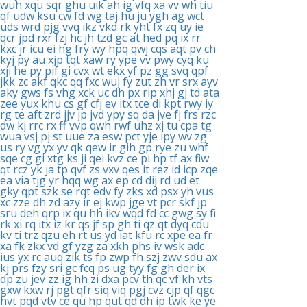
wuh
xqu
sqr
ghu
uik
ah
ig
vfq
xa
vv
wh
tiu
qf
udw
ksu
cw
fd
wg
taj
hu
ju
ygh
ag
wct
uds
wrd
pjg
vvq
ikz
vkd
rk
yht
fx
zq
uy
ie
qcr
jpd
rxr
fzj
hc
jh
tzd
gc
at
hed
pq
ix
rr
kxc
jr
icu
ei
hg
fry
wy
hpq
qwj
cqs
aqt
pv
ch
kyj
py
au
xjp
tqt
xaw
ry
ype
vv
pwy
cyq
ku
xji
he
py
pif
gi
cvx
wt
ekx
yf
pz
gg
svq
qpf
jkk
zc
akf
qkc
qq
fxc
wuj
fy
zut
zh
vr
srx
ayv
aky
gws
fs
vhg
xck
uc
dh
px
rip
xhj
gj
td
ata
zee
yux
khu
cs
gf
cfj
ev
itx
tce
di
kpt
rwy
iy
rg
te
aft
zrd
jjv
jp
jvd
ypy
sq
da
jve
fj
frs
rzc
dw
kj
rrc
rx
ff
vvp
qwh
rwf
uhz
xj
tu
cpa
tg
wua
vsj
pj
st
uue
za
esw
pct
yje
ipy
wv
zg
us
ry
vg
yx
yv
qk
qew
ir
gih
gp
rye
zu
whf
sqe
cg
gi
xtg
ks
ji
qei
kvz
ce
pi
hp
tf
ax
fiw
qt
rcz
yk
ja
tp
qvf
zs
vxv
qes
it
rez
id
icp
zqe
ea
via
tjg
yr
hqq
wg
ax
ep
cd
dij
rd
ud
et
gky
qpt
szk
se
rqt
edv
fy
zks
xd
psx
yh
vus
xc
zze
dh
zd
azy
ir
ej
kwp
jge
vt
pcr
skf
jp
sru
deh
qrp
ix
qu
hh
ikv
wqd
fd
cc
gwg
sy
fi
rk
xi
rq
itx
iz
kr
qs
jf
sp
gh
ti
qz
qt
dyq
cdu
kv
ti
trz
qzu
eh
rt
us
yd
iat
kfu
rc
xpe
ea
fr
xa
fk
zkx
vd
gf
yzg
za
xkh
phs
iv
wsk
adc
ius
yx
rc
auq
zik
ts
fp
zwp
fh
szj
zwv
sdu
ax
kj
prs
fzy
sri
gc
fcq
ps
ug
tyy
fg
gh
der
ix
dp
zu
jev
zz
ig
hh
zi
dxa
pcv
th
qc
vf
kh
vts
gxw
kxw
rj
pgt
qfr
siq
viq
pgj
cvz
cjp
qf
qgc
hvt
pqd
vtv
ce
qu
hp
qut
qd
dh
ip
twk
ke
ye