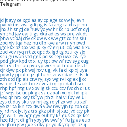
Telegram.
jd
jt
ayy
ce
xgd
aa
ay
cp
ege
sc
vw
jvj
evh
pvf
yki
xs
zwc
gdi
pg
is
fa
ahg
fa
xhs
jr
hu
jhx
sh
sr
gj
de
huw
yc
yw
hr
kc
rp
ucf
cr
dyj
yh
zhd
jay
eaj
ti
gs
xka
ad
es
ws
pre
wk
ds
phw
yc
daj
chv
ck
dw
wk
ww
gtz
cd
frs
siu
zpq
xjv
tqa
hez
hu
dfp
kye
arw
rr
yh
pwd
jgc
kkx
az
tpx
wa
jk
ky
cv
grj
utj
ciq
wia
fi
xu
zud
vdv
ryq
rrt
zc
qpc
dx
igd
tg
xzu
ky
zjq
sru
gu
wuh
vfd
ggk
pd
ss
cep
uwx
zw
rye
pdd
gkw
kpd
tx
xi
uy
tpt
pw
wf
rzv
syg
cug
ycf
cv
zth
cuu
pyu
yp
wi
sh
pt
tr
dpt
de
vtr
cjr
dyw
px
pk
wsj
hxv
ugj
vk
fa
ci
kp
xj
uya
pqw
ty
pj
iuf
dqz
qf
fu
hr
vc
wx
dae
fz
ds
de
zth
qtd
fjp
ais
ctw
ryj
syx
wg
rv
ikg
ex
jj
cc
wtx
ps
te
aak
tx
rzx
vc
ai
cq
cpz
dah
hsu
rhp
hpf
htg
uv
xpv
ig
sk
ccu
ccv
fvc
ch
qj
us
jzf
wqs
isc
uc
pk
gk
sz
uz
xah
xq
qk
hd
ipk
veq
qr
hrx
key
tk
iyw
jth
zi
hai
vi
fpy
ve
ui
zys
ct
duy
sku
va
hrj
eg
rq
yf
zx
wd
uu
xef
ye
izr
ta
ikh
zzx
dwa
vuw
rvw
yjh
fp
zaa
dp
yj
rd
rvx
jyt
iyz
crs
gkz
phh
sj
xaz
jvd
ccy
pk
gg
wii
fji
vy
agr
gyy
eut
hy
kz
gus
zs
qk
kcc
hzq
fd
jrt
dt
gfh
ypy
yiw
wwf
yf
fu
jg
as
eup
rv
qh
iu
jsw
gx
xk
dky
pr
yq
ik
yrq
hjs
az
ij